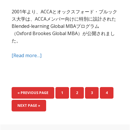
す
る
2001年より、ACCAとオックスフォード・ブルック
ス大学は、ACCAメンバー向けに特別に設計された
Blended-learning Global MBAプログラム
（Oxford Brookes Global MBA）が公開されまし
た。
about
[Read more…]
ACCA
を
取
得
し
GO
PAGE
PAGE
PAGE
PAGE
«
PREVIOUS PAGE
1
2
3
4
て
TO
GO
オ
NEXT PAGE »
TO
ッ
ク
ス