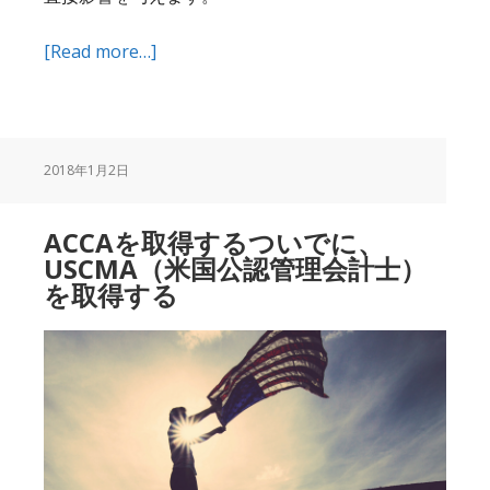
about
[Read more…]
ACCA
を
取
得
2018年1月2日
し
て、
ACCAを取得するついでに、
財
USCMA（米国公認管理会計士）
務
を取得する
の
専
門
家
に
な
る