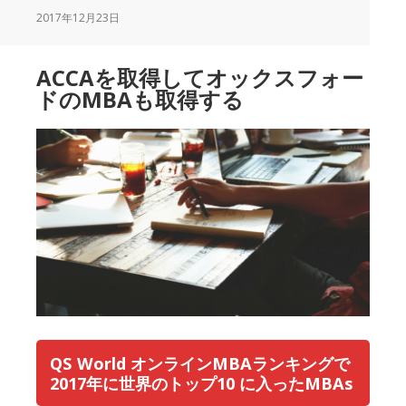
得
2017年12月23日
し
て
ACCAを取得してオックスフォー
オ
ドのMBAも取得する
ッ
ク
ス
フ
ォ
ー
ド
大
学
の
Diploma
も
QS World オンラインMBAランキングで
取
2017年に世界のトップ10 に入ったMBAs
得