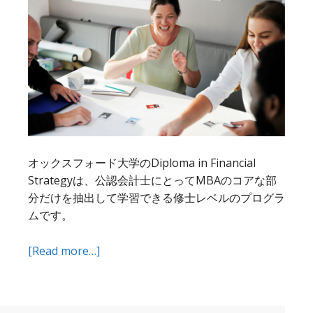
で
修
士
や
３
つ
の
Diploma
も
取
オックスフォード大学のDiploma in Financial
得
Strategyは、公認会計士にとってMBAのコアな部
で
分だけを抽出して学習できる修士レベルのプログラ
き
ムです。
る
about
[Read more…]
ACCA
を
取