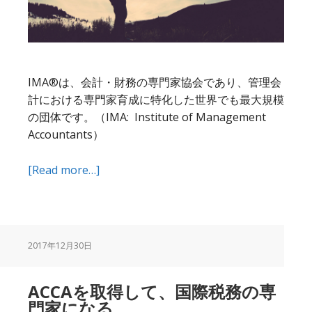
IMA®は、会計・財務の専門家協会であり、管理会
計における専門家育成に特化した世界でも最大規模
の団体です。（IMA: Institute of Management
Accountants）
about
[Read more…]
ACCA
を
取
得
2017年12月30日
す
る
ACCAを取得して、国際税務の専
つ
門家になる
い