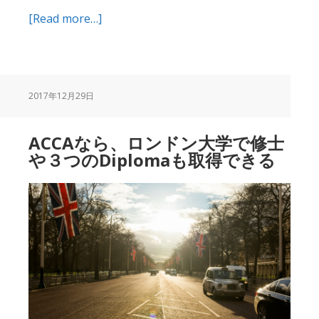
about
[Read more…]
ACCA
を
取
得
2017年12月29日
し
て、
ACCAなら、ロンドン大学で修士
国
や３つのDiplomaも取得できる
際
税
務
の
専
門
家
に
な