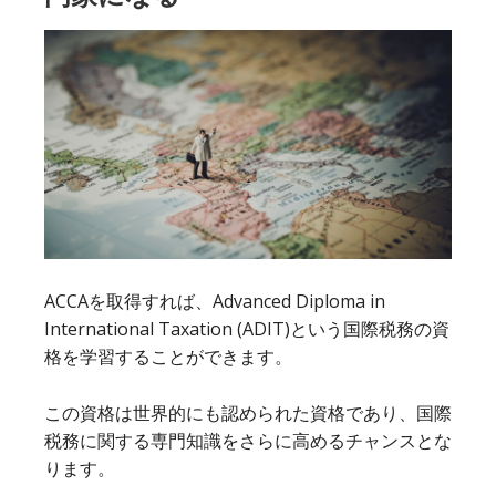
で
に、
USCMA（米
国
公
認
管
理
会
計
士）
ACCAを取得すれば、Advanced Diploma in
を
International Taxation (ADIT)という国際税務の資
取
格を学習することができます。
得
す
この資格は世界的にも認められた資格であり、国際
る
税務に関する専門知識をさらに高めるチャンスとな
ります。