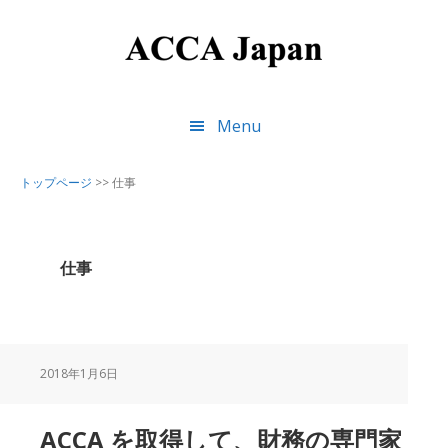
Skip
Skip
Skip
to
to
to
main
primary
footer
content
sidebar
Menu
トップページ
>>
仕事
仕事
2018年1月6日
ACCA を取得して、財務の専門家