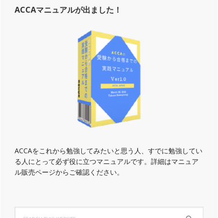
Primary
フ
ACCAマニュアルが出ました！
Sidebar
ォ
ー
ド
の
MBA
も
取
得
す
る
ACCAをこれから勉強してみたいと思う人、すでに勉強してい
る人にとって必ず役に立つマニュアルです。詳細はマニュア
ル販売ページからご確認ください。
Search