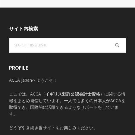
Footer
サイト内検索
Search
this
website
PROFILE
ACCA Japanへようこそ！
ここでは、ACCA（
イギリス勅許公認会計士資格
）に関する情
報をまとめ発信しています。一人でも多くの日本人がACCAを
取得でき、国際的に活躍できるようなサポートをしていま
す。
どうぞ引き続き当サイトをお楽しみください。