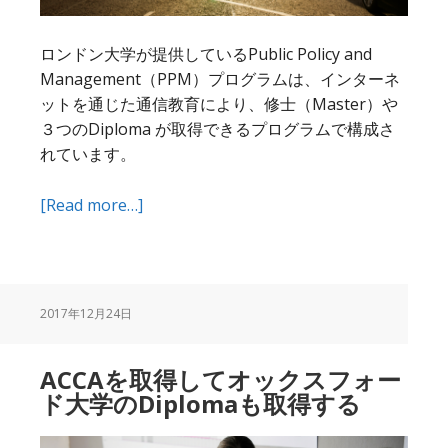
る
ロンドン大学が提供しているPublic Policy and
Management（PPM）プログラムは、インターネ
ットを通じた通信教育により、修士（Master）や
３つのDiploma が取得できるプログラムで構成さ
れています。
about
[Read more…]
ACCA
な
ら、
ロ
2017年12月24日
ン
ド
ACCAを取得してオックスフォー
ン
ド大学のDiplomaも取得する
大
学