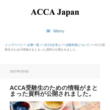
Skip
Skip
Skip
to
to
to
main
primary
footer
content
sidebar
Menu
トップページ
>>
記事一覧
>>
ACCAを学ぶ
>>
試験対策について
>>
ACCA受
験生のための情報がまとまった資料が公開されました。
2021年5月6日
ACCA受験生のための情報がまと
まった資料が公開されました。