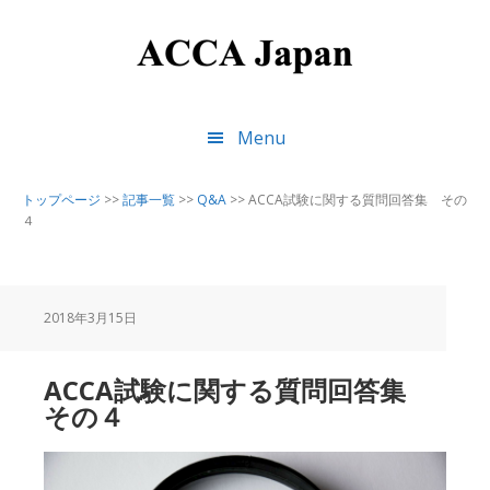
Skip
Skip
Skip
to
to
to
main
primary
footer
content
sidebar
Menu
トップページ
>>
記事一覧
>>
Q&A
>>
ACCA試験に関する質問回答集 その
４
2018年3月15日
ACCA試験に関する質問回答集
その４